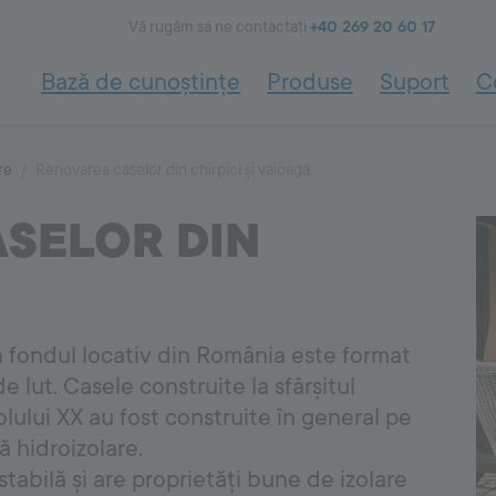
Vă rugăm să ne contactați
+40 269 20 60 17
Bază de cunoștințe
Produse
Suport
C
FACADE
SYSTEM
rmosistem
Pentru plăci ceramice
2000
re
Renovarea caselor din chirpici și văioagă
- informații de bază
Hidroizolații
tru Termosistem
Placări ceramice
SELOR DIN
Facade System
entru Termosistem
Chituirea rosturilor
Tencuieli de bază
Tencuieli de renovare
Adezivi pentru sisteme de termoizolații
ării
Pentru interior
Amorse
n fondul locativ din România este format
Tencuieli decorative
idărie
Tencuiala de argilă - alegere
 lut. Casele construite la sfârșitul
Vopsele pentru fațade
alegere a mortarelor de
olului XX au fost construite în general pe
rtarelor de zidărie
ă hidroizolare.
COVERING
SYSTEM
8000
stabilă și are proprietăți bune de izolare