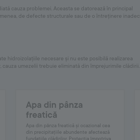
ediată cauza problemei. Aceasta se datorează în principal
asemenea, de defecte structurale sau de o întreținere inade
ate hidroizolațiile necesare și nu este posibilă realizarea
, cauza umezelii trebuie eliminată din împrejurimile clădirii.
Apa din pânza
freatică
Apa din pânza freatică și ocazional cea
din precipitațiile abundente afectează
fundațiile clădirilor. Protecția împotriva