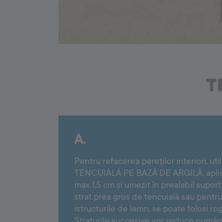
T
A.
Pentru refacerea pereților interiori, uti
TENCUIALĂ PE BAZĂ DE ARGILĂ, aplicat
max 1,5 cm și umezit în prealabil suport
strat prea gros de tencuială sau pentru
istructurile de lemn, se poate folosi rog
Straturile succesive vor reduce numărul