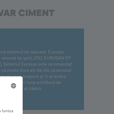
 VAR CIMENT
plică sistemul de asanare Eurosan
amorsă tip șpriț, 2132 EUROSAN EP -
e). Sistemul Eurosan este recomandat
 că poate dura ani de zile ca excesul
ctură să se evapore și, în al doilea
ură pe termen lung echilibrul de
pereților și al clădirii.