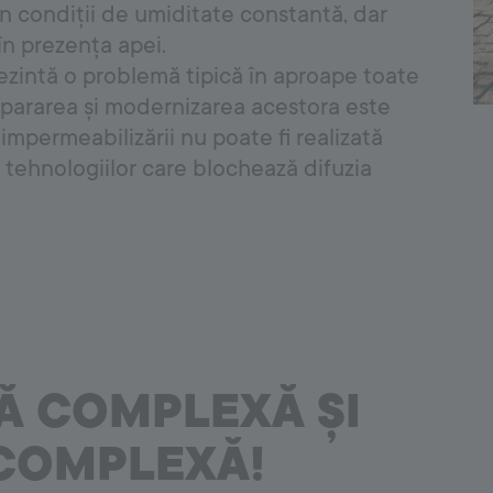
în condiții de umiditate constantă, dar
Covering System
în prezența apei.
rezintă o problemă tipică în aproape toate
Amorse
 Repararea și modernizarea acestora este
Hidroizolații
Adezivi pentru gresie și faianță
 impermeabilizării nu poate fi realizată
Chituri
a tehnologiilor care blochează difuzia
Accesorii de etanșare a rosturilor cu silicon
Ă COMPLEXĂ ȘI
 COMPLEXĂ!