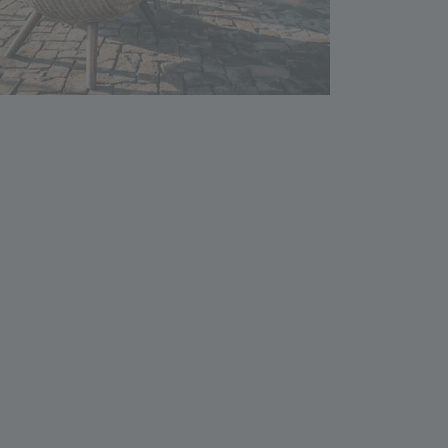
Outdoor System
Accesorii pentru mortare și rosturi
Mortare adezive pentru pavaje
Rosturi de pavaj
Betoane uscate