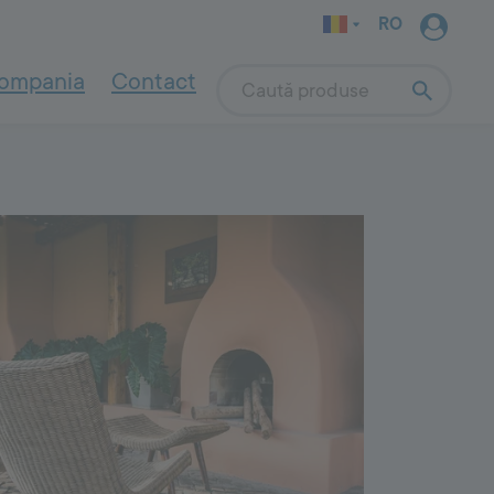
RO
ompania
Contact
Search
INDOOR WALL
SYSTEM
Pentru asanare și renovare
4000
Soluții pentru pereți afectați de
umiditate și săruri
Indoor Wall System
Sisteme de asanare - descriere
Renovarea caselor din chirpici și văioagă
Amorse și grunduri
Tencuieli
Mortare de nivelare
Pentru grădini
Vopsele de interior
a naturală
Fixarea elementelor de exterior
OUTDOOR
SYSTEM
9000