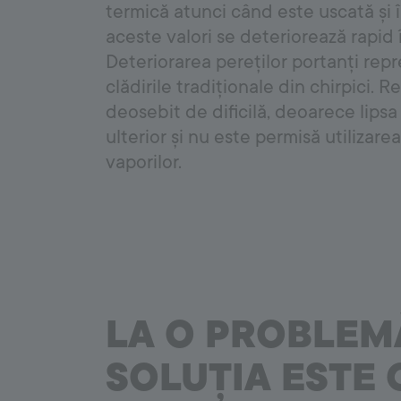
termică atunci când este uscată și 
Floor System
aceste valori se deteriorează rapid 
Deteriorarea pereților portanți rep
Amorse pe bază de ciment
Termo și fono izolații
clădirile tradiționale din chirpici.
Șape
deosebit de dificilă, deoarece lipsa
Amorse-Grunduri
ulterior și nu este permisă utilizare
Șape autonivelante
vaporilor.
LA O PROBLEM
SOLUȚIA ESTE