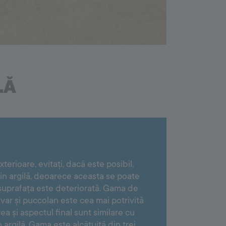
LĂ
terioare, evitați, dacă este posibil,
 din argilă, deoarece aceasta se poate
suprafața este deteriorată. Gama de
var și puccolan este cea mai potrivită
ea și aspectul final sunt similare cu
n argilă. Gama este alcătuită din trei