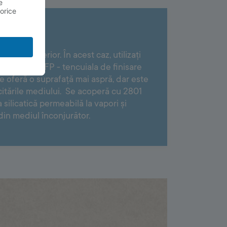
 și la exterior. În acest caz, utilizați
 EUROSAN FP - tencuiala de finisare
are oferă o suprafață mai aspră, dar este
icitările mediului. Se acoperă cu 2801
ilicatică permeabilă la vapori și
 din mediul înconjurător.