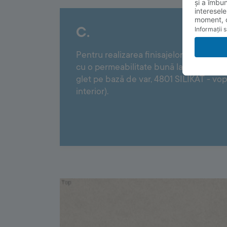
C.
Pentru realizarea finisajelor la interior
cu o permeabilitate bună la vapori (
glet pe bază de var, 4801 SILIKAT - vop
interior).