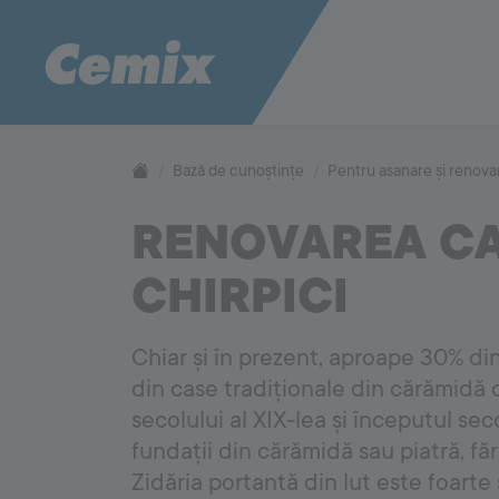
CONSTRUCTION
SYSTEM
Pentru fațade
Pentru te
1000
Bază de cunoștințe
Pentru asanare și renova
Tencuiala decorativă Magic Dekor
Termosistem 
Paletarul Color Compass
Adezivi pen
RENOVAREA CA
Construction System
Accesorii p
CHIRPICI
Materii prime
Mortare de zidărie
Punte de aderență pe suprafețe de beton
Pentru pardoseli
Pentru zid
Reparații la betoane
Chiar și în prezent, aproape 30% di
Hidroizolații
Proiectarea și execuția sistemelor de
Mortare de z
din case tradiționale din cărămidă de
pardoseli
Criterii de 
secolului al XIX-lea și începutul sec
Sisteme de încălzire în pardoseală
zidărie
Utilizarea mo
FLOOR
SYSTEM
fundații din cărămidă sau piatră, făr
5000
Zidăria portantă din lut este foarte 