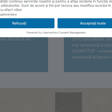
D.
 se utilizează produse
Procedura este similară
4460 GLETTI EXTRA -
pentru nivelare 2138
sea silicatică de
(tinci specializat), c
mai rezistentă la sol
SILIKATTOP - vopsea s
rezistentă la factorii