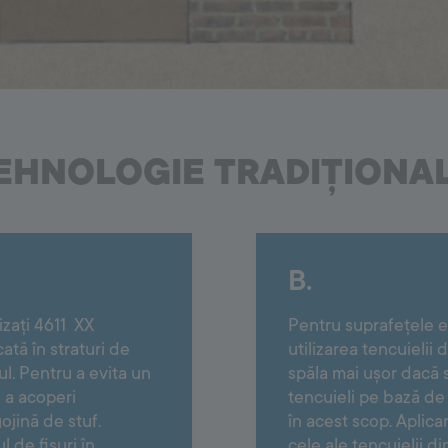
EHNOLOGIE TRADIȚIONA
B.
lizați 4611 XX
Pentru suprafețele ex
ă în straturi de
utilizarea tencuielii
ul. Pentru a evita un
spăla mai ușor dacă 
 a acoperi
tencuieli pe bază de 
ojină de stuf.
în acest scop. Aplicar
 de fisuri în
cele ale tencuielii di