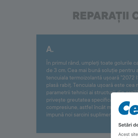
REPARAȚII 
A.
În primul rând, umpleți toate golurile 
de 3 cm. Cea mai bună soluție pentru 
tencuiala termoizolantă ușoară "2072
plasă rabiț. Tencuiala ușoară este cea 
parametrii tehnici ai structurii din argil
privește greutatea specifică, cât și rezi
compresiune, astfel încât materialul de
impună noi sarcini suplimentară asupra 