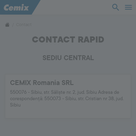
Bază de cunoștințe
Contact
CONTACT RAPID
Produse
SEDIU CENTRAL
Suport
Compania
CEMIX Romania SRL
550076 - Sibiu, str. Săliște nr. 2, jud. Sibiu Adresa de
Contact
corespondență: 550073 - Sibiu, str. Cristian nr 38, jud.
Sibiu
Vă rugăm să ne contactați
+40 269 20 60 17