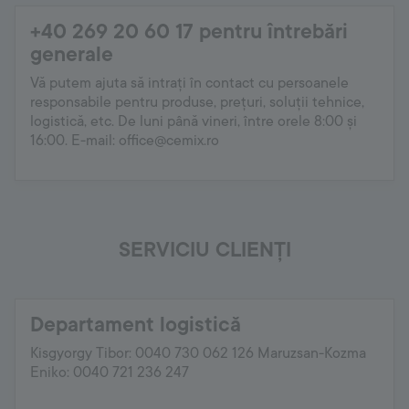
+40 269 20 60 17 pentru întrebări
Romania
generale
Language:
RO
Vă putem ajuta să intrați în contact cu persoanele
responsabile pentru produse, prețuri, soluții tehnice,
logistică, etc. De luni până vineri, între orele 8:00 și
16:00. E-mail: office@cemix.ro
SERVICIU CLIENȚI
Departament logistică
Kisgyorgy Tibor: 0040 730 062 126 Maruzsan-Kozma
Eniko: 0040 721 236 247