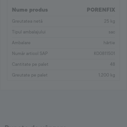
Nume produs
PORENFIX
Greutatea netă
25 kg
Tipul ambalajului
sac
Ambalare
hârtie
Număr articol SAP
K00811501
Cantitate pe palet
48
Greutate pe palet
1.200 kg