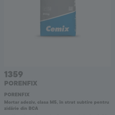
Romania
Language:
RO
1359
PORENFIX
PORENFIX
Mortar adeziv, clasa M5, în strat subtire pentru
zidărie din BCA