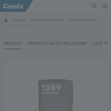
Bază de cunoștințe
Produse
Construction System
Mortare de zidărie
1359 PORENFIX
Produse
REZUMAT
INSTRUCȚIUNI DE PRELUCRARE
DATE TE
Suport
Compania
Contact
Vă rugăm să ne contactați
+40 269 20 60 17