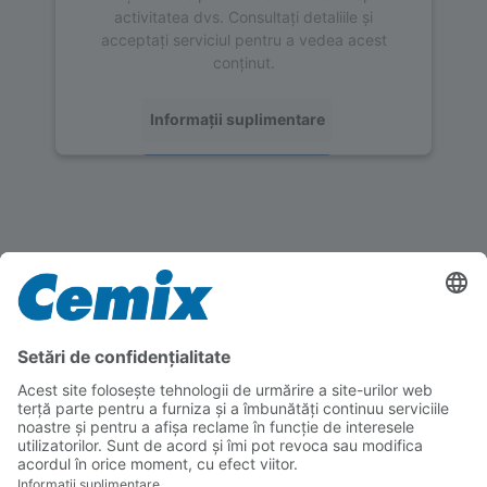
activitatea dvs. Consultați detaliile și
acceptați serviciul pentru a vedea acest
conținut.
Informații suplimentare
Acceptați
powered by
Usercentrics Consent
Management Platform
Instrucțiuni de prelucrare
Aflați mai multe detalii tehnice despre
prelucrarea acestui produs
Cerințe ale stratului suport
Suportul trebuie să respecte standardele în vigoare,
să fie stabil, fără praf, vopsea sau eflorescențe.