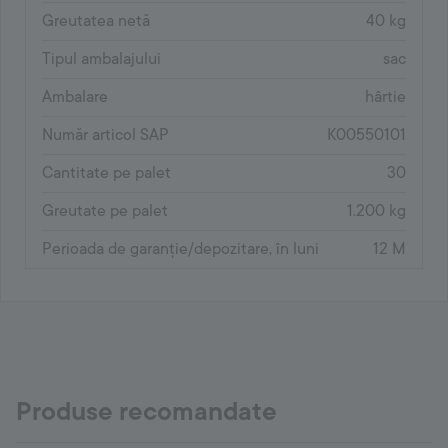
Greutatea netă
40 kg
Tipul ambalajului
sac
Ambalare
hârtie
Număr articol SAP
K00550101
Cantitate pe palet
30
Greutate pe palet
1.200 kg
Perioada de garanție/depozitare, în luni
12 M
Produse recomandate