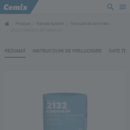
Bază de cunoștințe
Produse
Facade System
Tencuieli de renovare
2132 EUROSAN EP MANUAL
Produse
REZUMAT
INSTRUCȚIUNI DE PRELUCRARE
DATE TE
Suport
Compania
Contact
Vă rugăm să ne contactați
+40 269 20 60 17