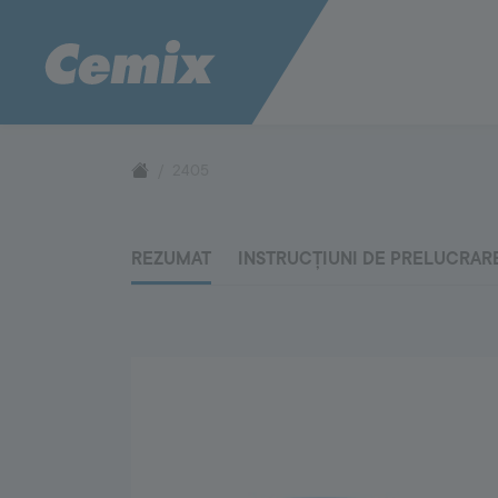
CONSTRUCTION
SYSTEM
Pentru fațade
Pentru te
1000
2405
Tencuiala decorativă Magic Dekor
Termosistem 
Paletarul Color Compass
Adezivi pen
Construction System
Accesorii p
REZUMAT
INSTRUCȚIUNI DE PRELUCRAR
Materii prime
Mortare de zidărie
Punte de aderență pe suprafețe de beton
Pentru pardoseli
Pentru zid
Reparații la betoane
Hidroizolații
Proiectarea și execuția sistemelor de
Mortare de z
pardoseli
Criterii de 
Sisteme de încălzire în pardoseală
zidărie
Utilizarea mo
FLOOR
SYSTEM
5000