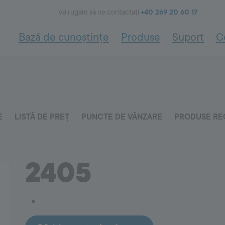
Vă rugăm să ne contactați
+40 269 20 60 17
Bază de cunoștințe
Produse
Suport
C
FACADE
SYSTEM
rmosistem
Pentru plăci ceramice
2000
- informații de bază
Hidroizolații
tru Termosistem
Placări ceramice
Facade System
entru Termosistem
Chituirea rosturilor
E
LISTĂ DE PREȚ
PUNCTE DE VÂNZARE
PRODUSE R
Tencuieli de bază
Tencuieli de renovare
Adezivi pentru sisteme de termoizolații
ării
Pentru interior
Amorse
2405
Tencuieli decorative
idărie
Tencuiala de argilă - alegere
Vopsele pentru fațade
alegere a mortarelor de
rtarelor de zidărie
COVERING
SYSTEM
8000