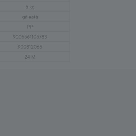
5 kg
găleată
PP
9005561105783
K00812065
24 M