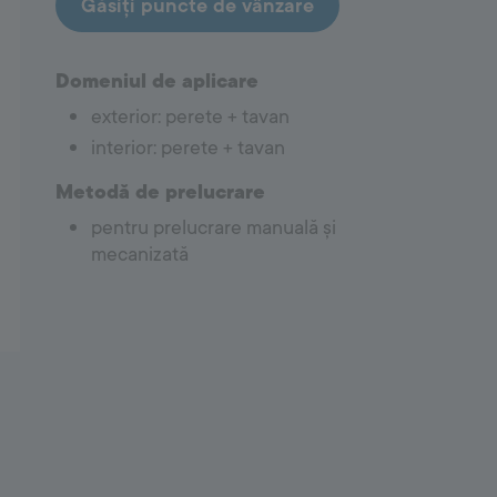
Găsiți puncte de vânzare
Covering System
Domeniul de aplicare
Amorse
Hidroizolații
exterior: perete + tavan
Adezivi pentru gresie și faianță
interior: perete + tavan
Chituri
Accesorii de etanșare a rosturilor cu silicon
Metodă de prelucrare
pentru prelucrare manuală și
mecanizată