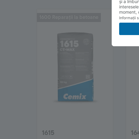
1600 Reparații la betoane
1600
1615
16