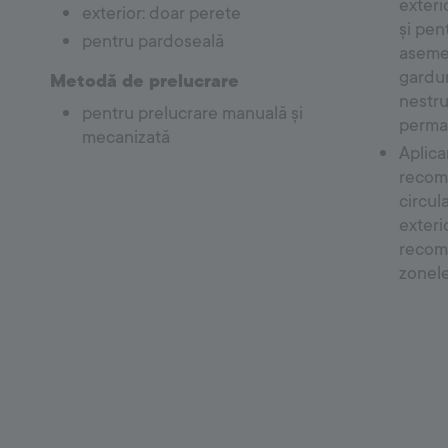
exteri
exterior: doar perete
și pen
pentru pardoseală
asemen
gardur
Metodă de prelucrare
nestru
pentru prelucrare manuală și
perman
mecanizată
Aplica
recoma
circul
exteri
recoma
zonele