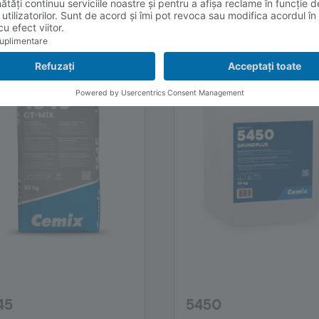
 Reparații la betoane
8000 Amorse
45
5450