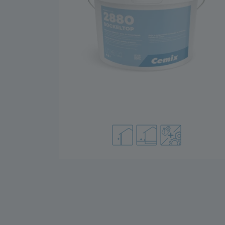
Floor System
Amorse pe bază de ciment
Termo și fono izolații
Șape
Amorse-Grunduri
Șape autonivelante