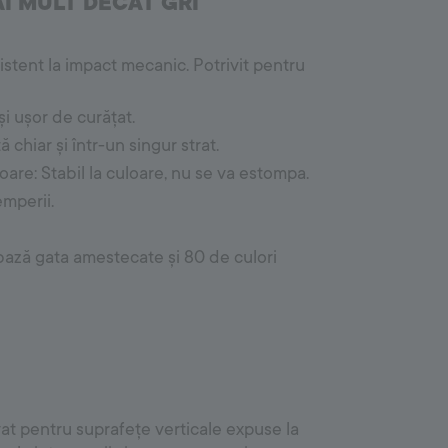
I MULT DECÂT GRI
Outdoor System
istent la impact mecanic. Potrivit pentru
Accesorii pentru mortare și rosturi
Mortare adezive pentru pavaje
Rosturi de pavaj
și ușor de curățat.
Betoane uscate
chiar și într-un singur strat.
oare: Stabil la culoare, nu se va estompa.
emperii.
 bază gata amestecate și 80 de culori
t pentru suprafețe verticale expuse la