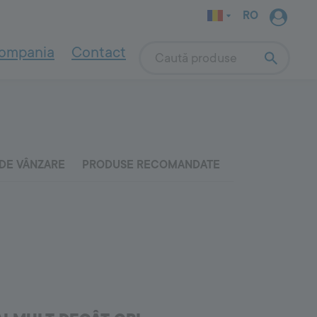
RO
ompania
Contact
Search
INDOOR WALL
SYSTEM
Pentru asanare și renovare
4000
Soluții pentru pereți afectați de
umiditate și săruri
Indoor Wall System
Sisteme de asanare - descriere
DE VÂNZARE
PRODUSE RECOMANDATE
Renovarea caselor din chirpici și văioagă
Amorse și grunduri
Tencuieli
Mortare de nivelare
Pentru grădini
Vopsele de interior
a naturală
Fixarea elementelor de exterior
OUTDOOR
SYSTEM
9000