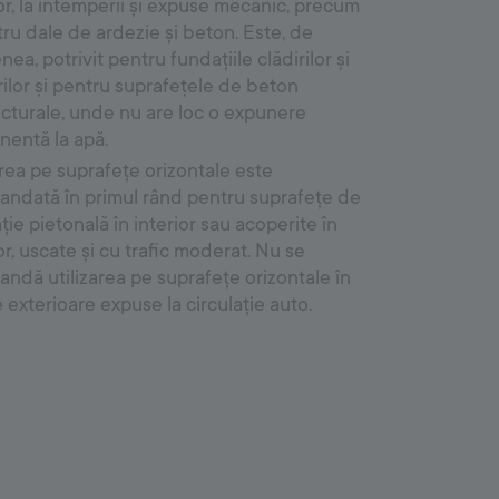
or, la intemperii și expuse mecanic, precum
tru dale de ardezie și beton. Este, de
ea, potrivit pentru fundațiile clădirilor și
ilor și pentru suprafețele de beton
cturale, unde nu are loc o expunere
entă la apă.
rea pe suprafețe orizontale este
ndată în primul rând pentru suprafețe de
ație pietonală în interior sau acoperite în
or, uscate și cu trafic moderat. Nu se
ndă utilizarea pe suprafețe orizontale în
 exterioare expuse la circulație auto.