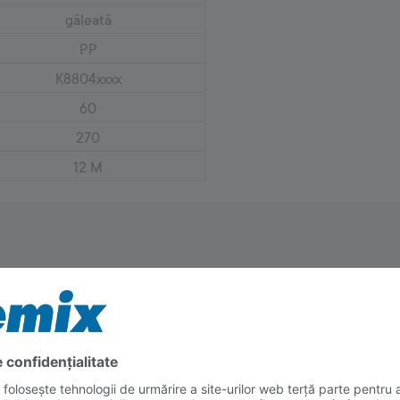
găleată
PP
K8804xxxx
60
270
12 M
te