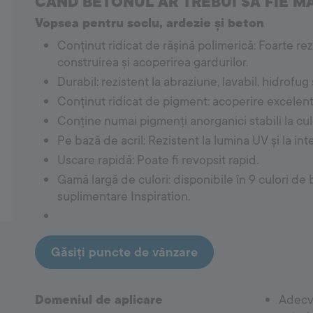
CÂND BETONUL AR TREBUI SĂ FIE MA
Vopsea pentru soclu, ardezie și beton
Covering System
Conținut ridicat de rășină polimerică: Foarte rez
Amorse
construirea și acoperirea gardurilor.
Hidroizolații
Adezivi pentru gresie și faianță
Durabil: rezistent la abraziune, lavabil, hidrofug 
Chituri
Conținut ridicat de pigment: acoperire excelentă 
Accesorii de etanșare a rosturilor cu silicon
Conține numai pigmenți anorganici stabili la cul
Pe bază de acril: Rezistent la lumina UV și la int
Uscare rapidă: Poate fi revopsit rapid.
Gamă largă de culori: disponibile în 9 culori de
suplimentare Inspiration.
Găsiți puncte de vânzare
Domeniul de aplicare
Adecva