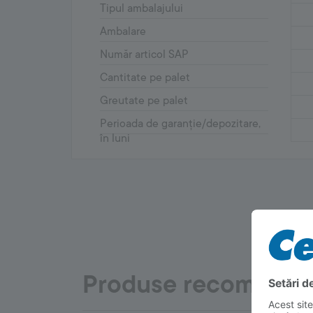
Tipul ambalajului
Ambalare
Număr articol SAP
Cantitate pe palet
Greutate pe palet
Perioada de garanție/depozitare,
în luni
Produse recomanda