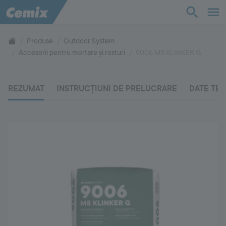
Bază de cunoștințe
Produse
Outdoor System
Accesorii pentru mortare și rosturi
9006 M5 KLINKER G
Produse
REZUMAT
INSTRUCȚIUNI DE PRELUCRARE
DATE TE
Suport
Compania
Contact
Vă rugăm să ne contactați
+40 269 20 60 17