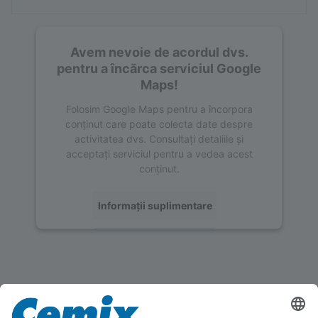
Avem nevoie de acordul dvs.
pentru a încărca serviciul Google
Maps!
Folosim Google Maps pentru a încorpora
conținut care poate colecta date despre
activitatea dvs. Consultați detaliile și
acceptați serviciul pentru a vedea acest
conținut.
Informații suplimentare
Acceptați
powered by
Usercentrics Consent
Management Platform
Instrucțiuni de prelucrare