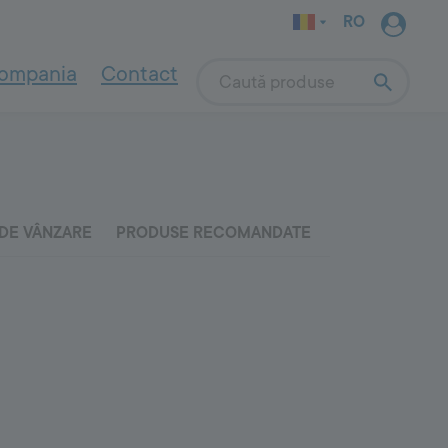
RO
Sear
ompania
Contact
Search
INDOOR WALL
SYSTEM
Pentru asanare și renovare
4000
Soluții pentru pereți afectați de
umiditate și săruri
Indoor Wall System
Sisteme de asanare - descriere
DE VÂNZARE
PRODUSE RECOMANDATE
Renovarea caselor din chirpici și văioagă
Amorse și grunduri
Tencuieli
Mortare de nivelare
Pentru grădini
Vopsele de interior
a naturală
Fixarea elementelor de exterior
OUTDOOR
SYSTEM
9000