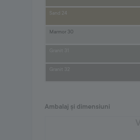
Sand 24
Marmor 30
Granit 31
Granit 32
Granit 33
Ambalaj și dimensiuni
V