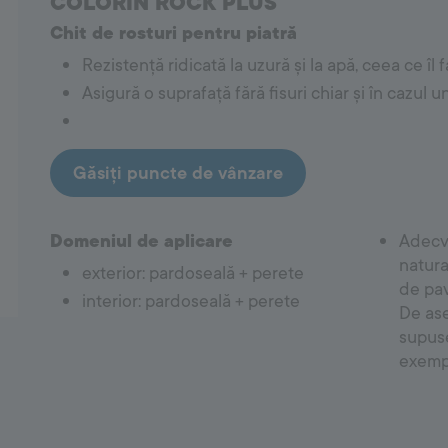
COLORIN ROCK PLUS
Chit de rosturi pentru piatră
Covering System
Rezistență ridicată la uzură și la apă, ceea ce îl
Amorse
Asigură o suprafață fără fisuri chiar și în cazul un
Hidroizolații
Adezivi pentru gresie și faianță
Chituri
Accesorii de etanșare a rosturilor cu silicon
Găsiți puncte de vânzare
Domeniul de aplicare
Adecva
natura
exterior: pardoseală + perete
de pav
interior: pardoseală + perete
De ase
supuse
exempl