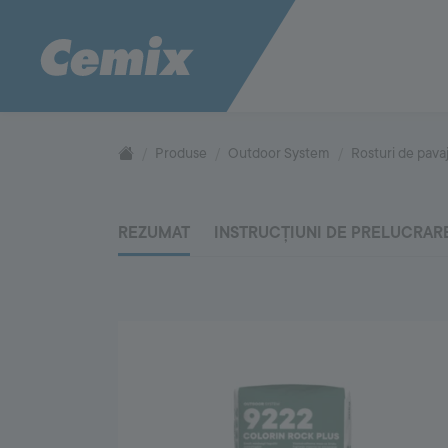
CONSTRUCTION
SYSTEM
Pentru fațade
Pentru te
1000
Produse
Outdoor System
Rosturi de pava
Tencuiala decorativă Magic Dekor
Termosistem 
Paletarul Color Compass
Adezivi pen
Construction System
Accesorii p
REZUMAT
INSTRUCȚIUNI DE PRELUCRAR
Materii prime
Mortare de zidărie
Punte de aderență pe suprafețe de beton
Pentru pardoseli
Pentru zid
Reparații la betoane
Hidroizolații
Proiectarea și execuția sistemelor de
Mortare de z
pardoseli
Criterii de 
Sisteme de încălzire în pardoseală
zidărie
Utilizarea mo
FLOOR
SYSTEM
5000