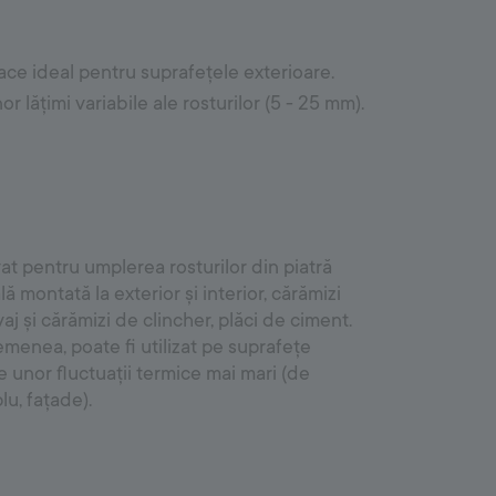
Outdoor System
 face ideal pentru suprafețele exterioare.
Accesorii pentru mortare și rosturi
or lățimi variabile ale rosturilor (5 - 25 mm).
Mortare adezive pentru pavaje
Rosturi de pavaj
Betoane uscate
t pentru umplerea rosturilor din piatră
lă montată la exterior și interior, cărămizi
aj și cărămizi de clincher, plăci de ciment.
menea, poate fi utilizat pe suprafețe
 unor fluctuații termice mai mari (de
u, fațade).