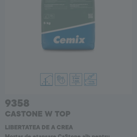
Romania
Language:
RO
9358
CASTONE W TOP
LIBERTATEA DE A CREA
Mortar de etanșare CaStone alb pentru