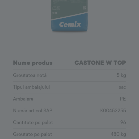
Nume produs
CASTONE W TOP
Greutatea netă
5 kg
Tipul ambalajului
sac
Ambalare
PE
Număr articol SAP
K00452255
Cantitate pe palet
96
Greutate pe palet
480 kg