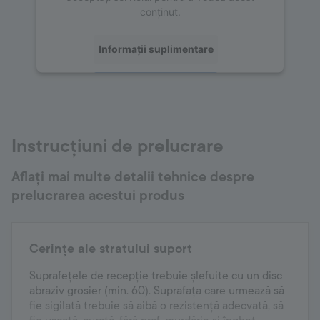
conținut.
Informații suplimentare
Acceptați
powered by
Usercentrics Consent
Management Platform
Instrucțiuni de prelucrare
Aflați mai multe detalii tehnice despre
prelucrarea acestui produs
Cerințe ale stratului suport
Suprafețele de recepție trebuie șlefuite cu un disc
abraziv grosier (min. 60). Suprafața care urmează să
fie sigilată trebuie să aibă o rezistență adecvată, să