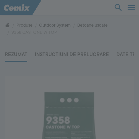
Bază de cunoștințe
Produse
Outdoor System
Betoane uscate
9358 CASTONE W TOP
Produse
REZUMAT
INSTRUCȚIUNI DE PRELUCRARE
DATE TE
Suport
Compania
Contact
Vă rugăm să ne contactați
+40 269 20 60 17