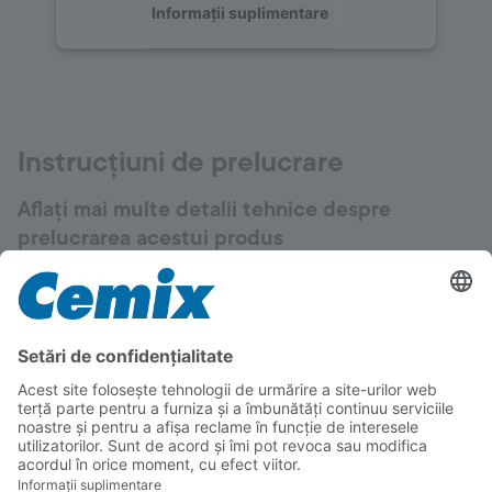
Informații suplimentare
Acceptați
powered by
Usercentrics Consent
Management Platform
Instrucțiuni de prelucrare
Aflați mai multe detalii tehnice despre
prelucrarea acestui produs
Cerințe ale stratului suport
Substratul trebuie să îndeplinească standardele in
vigoare, să fie solid, stabil, fără particule libere, praf,
murdărie, ulei, reziduuri de uleiuri de decofrare și
eflorescențe.
Temperatura recomandată a substratului este
cuprinsă între +5 °C și +25 °C.