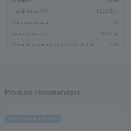
Ambalare
hârtie
Număr articol SAP
K00215011
Cantitate pe palet
30
Greutate pe palet
1.200 kg
Perioada de garanție/depozitare, în luni
12 M
Produse recomandate
2000 Tencuieli de bază