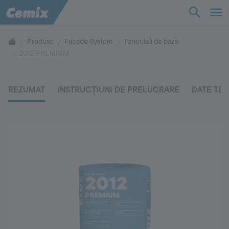
Bază de cunoștințe
Produse
Facade System
Tencuieli de bază
2012 PREMIUM
Produse
REZUMAT
INSTRUCȚIUNI DE PRELUCRARE
DATE TE
Suport
Compania
Contact
Vă rugăm să ne contactați
+40 269 20 60 17