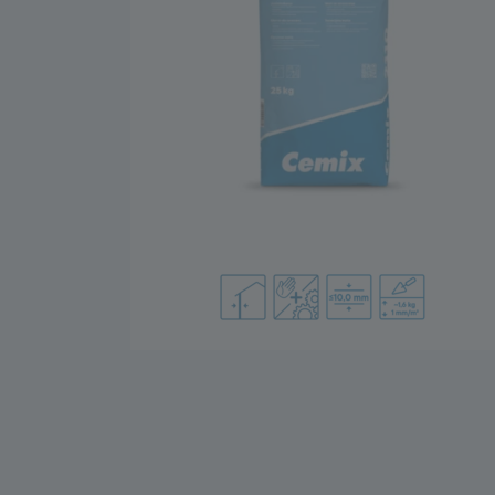
Floor System
Amorse pe bază de ciment
Termo și fono izolații
Șape
Amorse-Grunduri
Șape autonivelante