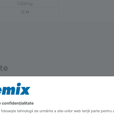
1.200 kg
12 M
te
 Mortare de nivelare
2700 Tencuieli decorative