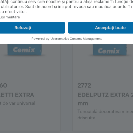
60
2772
ETTI EXTRA
EDELPUTZ EXTRA 
mm
t de var universal
Tencuială decorativă mine
drișcuită