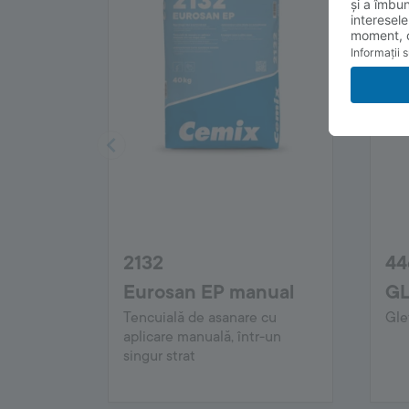
2132
44
Eurosan EP manual
GL
Tencuială de asanare cu
Gle
aplicare manuală, într-un
singur strat