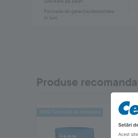
Greutate pe palet
Perioada de garanție/depozitare,
în luni
Produse recomanda
2100 Tencuieli de renovare
4400