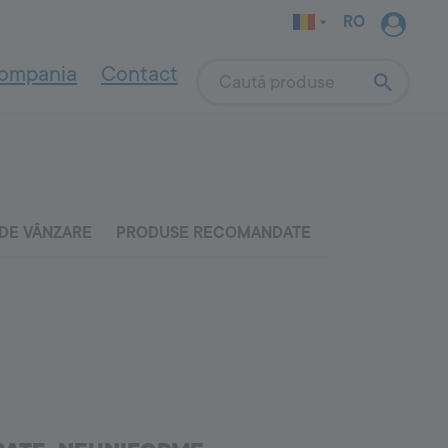
RO
ompania
Contact
Search
INDOOR WALL
SYSTEM
Pentru asanare și renovare
4000
Soluții pentru pereți afectați de
umiditate și săruri
Indoor Wall System
Sisteme de asanare - descriere
DE VÂNZARE
PRODUSE RECOMANDATE
Renovarea caselor din chirpici și văioagă
Amorse și grunduri
Tencuieli
Mortare de nivelare
Pentru grădini
Vopsele de interior
a naturală
Fixarea elementelor de exterior
OUTDOOR
SYSTEM
9000