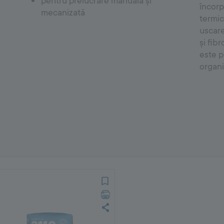
pentru prelucrare manuală și
încorp
mecanizată
termic
uscare
și fib
este p
organi