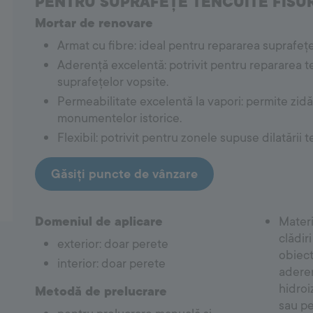
PENTRU SUPRAFEȚE TENCUITE FISU
Mortar de renovare
Covering System
Armat cu fibre: ideal pentru repararea suprafețel
Amorse
Aderență excelentă: potrivit pentru repararea te
Hidroizolații
Adezivi pentru gresie și faianță
suprafețelor vopsite.
Chituri
Permeabilitate excelentă la vapori: permite zidăr
Accesorii de etanșare a rosturilor cu silicon
monumentelor istorice.
Flexibil: potrivit pentru zonele supuse dilatării t
Găsiți puncte de vânzare
Domeniul de aplicare
Materi
clădiri
exterior: doar perete
obiect
interior: doar perete
adere
hidroi
Metodă de prelucrare
sau pe