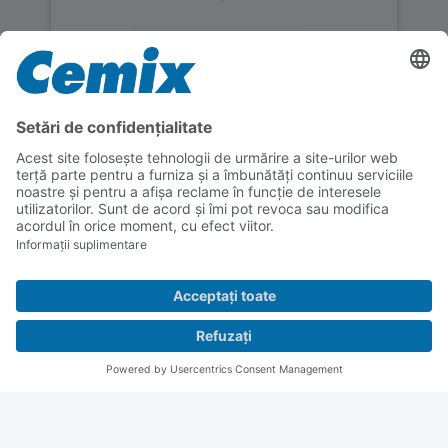
Informații suplimentare
Acceptați
powered by
Usercentrics Consent
Management Platform
Instrucțiuni de prelucrare
Aflați mai multe detalii tehnice despre
prelucrarea acestui produs
Cerințe ale stratului suport
Stratul suport trebuie să aibă o rezistență suficientă,
moderat absorbantă, uscată, curată, fără praf și
murdărie și să nu fie înghețată. Tencuiala trebuie să
aibă o clasificare de rezistență de cel puțin EN 998-
1 CSIII. Datele, recomandările și instrucțiunile de