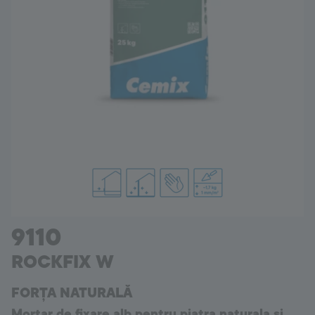
Romania
Language:
RO
9110
ROCKFIX W
FORȚA NATURALĂ
Mortar de fixare alb pentru piatra naturala si