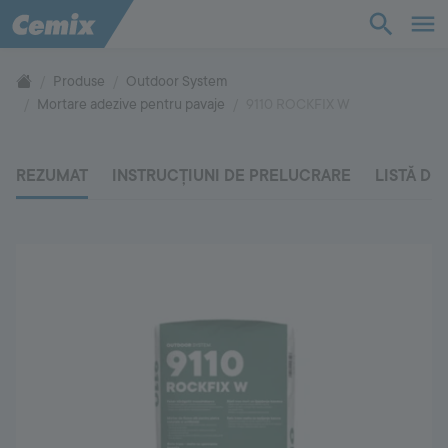
Bază de cunoștințe
Produse
Outdoor System
Mortare adezive pentru pavaje
9110 ROCKFIX W
Produse
REZUMAT
INSTRUCȚIUNI DE PRELUCRARE
LISTĂ DE
Suport
Compania
Contact
Vă rugăm să ne contactați
+40 269 20 60 17