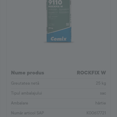
Nume produs
ROCKFIX W
Greutatea netă
25 kg
Tipul ambalajului
sac
Ambalare
hârtie
Număr articol SAP
K00617721